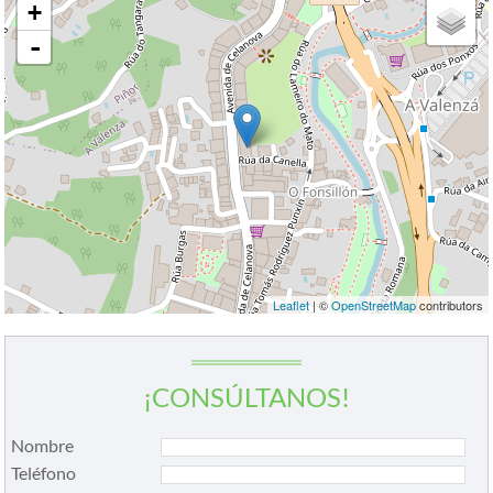
+
-
Leaflet
| ©
OpenStreetMap
contributors
¡CONSÚLTANOS!
Nombre
Teléfono