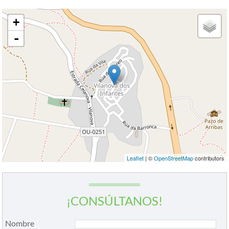
+
-
Leaflet
| ©
OpenStreetMap
contributors
¡CONSÚLTANOS!
Nombre