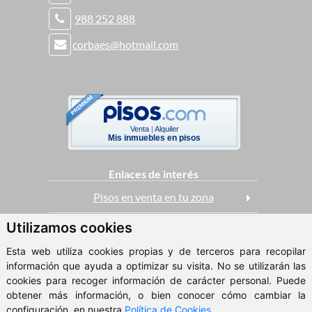
988 252 888
corbaes@hotmail.com
Venta
|
Alquiler
Mis inmuebles en pisos
Enlaces de interés
Pisos en venta en tu zona
Utilizamos cookies
Casas en venta
Esta web utiliza cookies propias y de terceros para recopilar
Pisos en alquiler
información que ayuda a optimizar su visita. No se utilizarán las
cookies para recoger información de carácter personal. Puede
obtener más información, o bien conocer cómo cambiar la
ClickViviendas
configuración, en nuestra
Política de Cookies
.