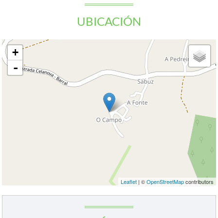
UBICACIÓN
+
-
Leaflet
| ©
OpenStreetMap
contributors