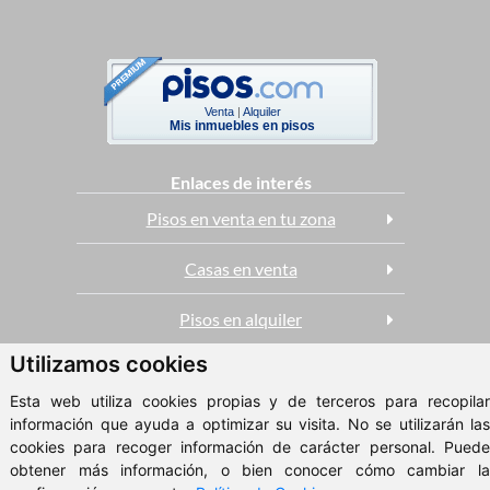
Venta
|
Alquiler
Mis inmuebles en pisos
Enlaces de interés
Pisos en venta en tu zona
Casas en venta
Pisos en alquiler
Utilizamos cookies
ClickViviendas
Esta web utiliza cookies propias y de terceros para recopilar
© 2026 - Xestión Inmobiliaria Corbaes
información que ayuda a optimizar su visita. No se utilizarán las
cookies para recoger información de carácter personal. Puede
Aviso Legal
obtener más información, o bien conocer cómo cambiar la