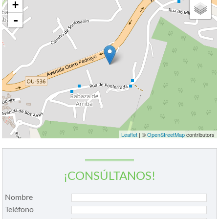
+
-
Leaflet
| ©
OpenStreetMap
contributors
¡CONSÚLTANOS!
Nombre
Teléfono