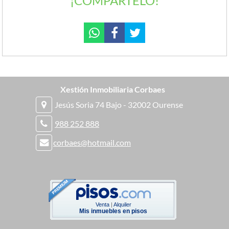
¡COMPÁRTELO!
Xestión Inmobiliaria Corbaes
Jesús Soria 74 Bajo - 32002 Ourense
988 252 888
corbaes@hotmail.com
Venta
|
Alquiler
Mis inmuebles en pisos